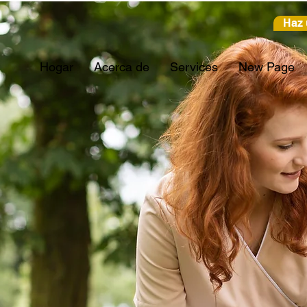
Haz 
Hogar
Acerca de
Services
New Page