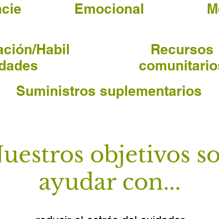
ncie
Emocional
M
ción/Habil
Recursos
idades
comunitario
Suministros suplementarios
uestros objetivos s
ayudar con...