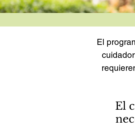
El progra
cuidador
requiere
El 
nec