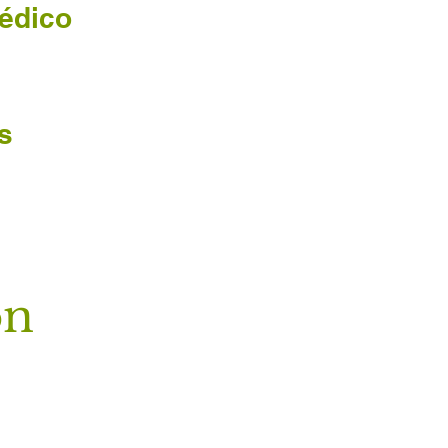
édico
s
on