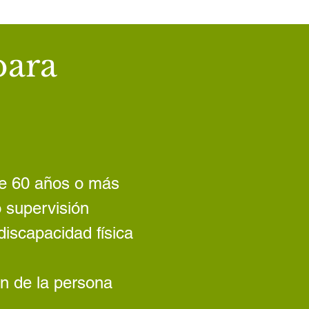
para
de 60 años o más
o supervisión
discapacidad física
ón de la persona