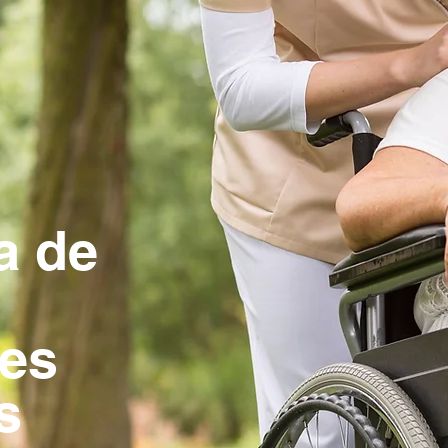
a de
res
s