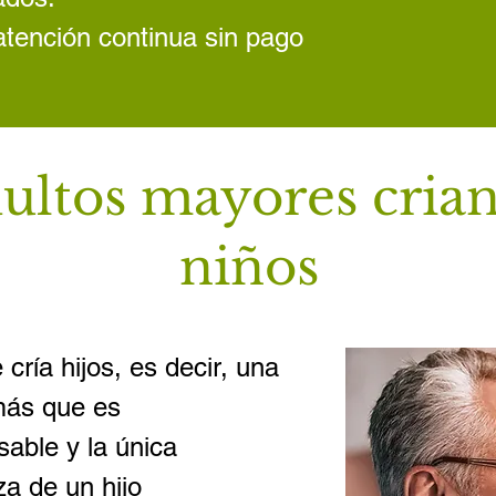
atención continua sin pago
ultos mayores cria
niños
ría hijos, es decir, una
más que es
able y la única
za de un hijo