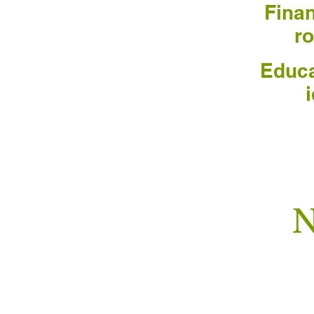
Fina
ro
Educa
N