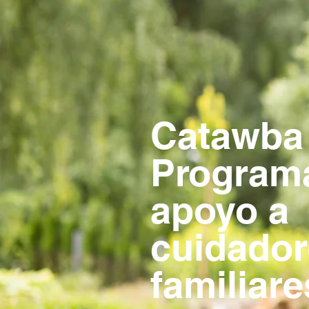
Catawba
Program
apoyo a
cuidado
familiare