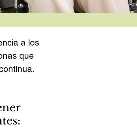
encia a los
sonas que
continua.
ener
tes: